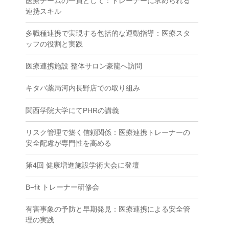
医療チームの一員として：トレーナーに求められる
連携スキル
多職種連携で実現する包括的な運動指導：医療スタ
ッフの役割と実践
医療連携施設 整体サロン豪龍へ訪問
キタバ薬局河内長野店での取り組み
関西学院大学にてPHRの講義
リスク管理で築く信頼関係：医療連携トレーナーの
安全配慮が専門性を高める
第4回 健康増進施設学術大会に登壇
B−fit トレーナー研修会
有害事象の予防と早期発見：医療連携による安全管
理の実践