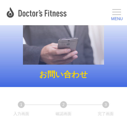
お問い合わせ
1
2
3
現
現
現
入力画面
確認画面
完了画面
在
在
在