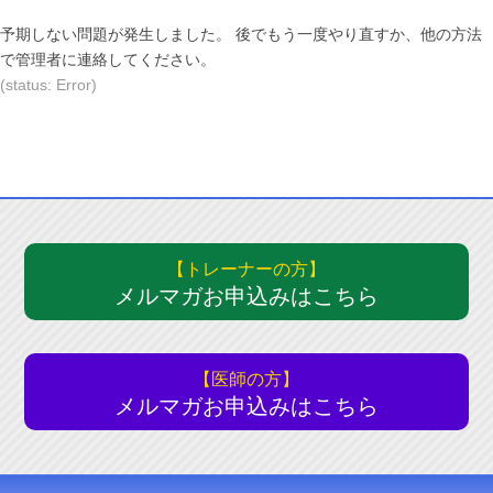
表
表
表
示
示
示
予期しない問題が発生しました。 後でもう一度やり直すか、他の方法
で管理者に連絡してください。
さ
さ
さ
(status: Error)
れ
れ
れ
て
て
て
い
い
い
る
る
る
画
画
画
面
面
面
で
で
で
【トレーナーの方】
す。
す。
す。
メルマガお申込みはこちら
【医師の方】
メルマガお申込みはこちら