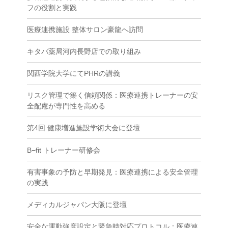
フの役割と実践
医療連携施設 整体サロン豪龍へ訪問
キタバ薬局河内長野店での取り組み
関西学院大学にてPHRの講義
リスク管理で築く信頼関係：医療連携トレーナーの安
全配慮が専門性を高める
第4回 健康増進施設学術大会に登壇
B−fit トレーナー研修会
有害事象の予防と早期発見：医療連携による安全管理
の実践
メディカルジャパン大阪に登壇
安全な運動強度設定と緊急時対応プロトコル：医療連