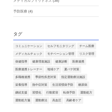
メディカルフィットネス
(38)
予防医療
(4)
タグ
コミュニケーション
セルフモニタリング
チーム医療
メディカルチェック
モチベーション管理
リスク管理
保健指導
健康増進施設
健康診断
医療連携
医療連携トレーナー
地域ケア
夏バテ対策
多職種連携
季節性疾患対策
指定運動療法施設
栄養指導
熱中症対策
生活習慣病予防
糖尿病
継続支援
習慣化
行動変容
転倒予防
運動処方
運動処方箋
運動療法
高血圧
高齢者ケア