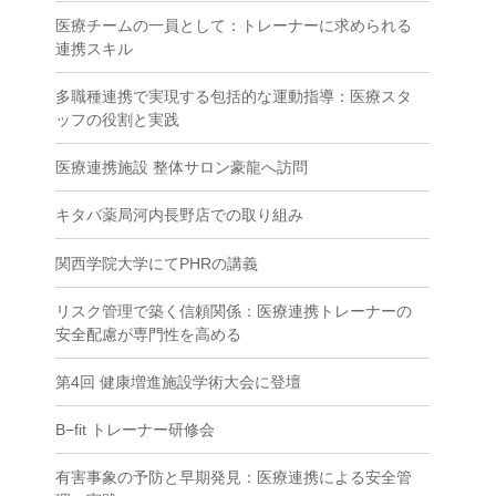
医療チームの一員として：トレーナーに求められる
連携スキル
多職種連携で実現する包括的な運動指導：医療スタ
ッフの役割と実践
医療連携施設 整体サロン豪龍へ訪問
キタバ薬局河内長野店での取り組み
関西学院大学にてPHRの講義
リスク管理で築く信頼関係：医療連携トレーナーの
安全配慮が専門性を高める
第4回 健康増進施設学術大会に登壇
B−fit トレーナー研修会
有害事象の予防と早期発見：医療連携による安全管