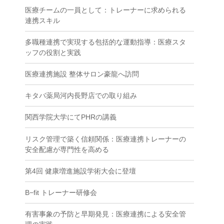
医療チームの一員として：トレーナーに求められる
連携スキル
多職種連携で実現する包括的な運動指導：医療スタ
ッフの役割と実践
医療連携施設 整体サロン豪龍へ訪問
キタバ薬局河内長野店での取り組み
関西学院大学にてPHRの講義
リスク管理で築く信頼関係：医療連携トレーナーの
安全配慮が専門性を高める
第4回 健康増進施設学術大会に登壇
B−fit トレーナー研修会
有害事象の予防と早期発見：医療連携による安全管