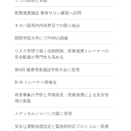
ッフの役割と実践
医療連携施設 整体サロン豪龍へ訪問
キタバ薬局河内長野店での取り組み
関西学院大学にてPHRの講義
リスク管理で築く信頼関係：医療連携トレーナーの
安全配慮が専門性を高める
第4回 健康増進施設学術大会に登壇
B−fit トレーナー研修会
有害事象の予防と早期発見：医療連携による安全管
理の実践
メディカルジャパン大阪に登壇
安全な運動強度設定と緊急時対応プロトコル：医療