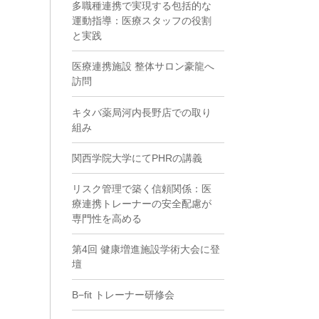
多職種連携で実現する包括的な
運動指導：医療スタッフの役割
と実践
医療連携施設 整体サロン豪龍へ
訪問
キタバ薬局河内長野店での取り
組み
関西学院大学にてPHRの講義
リスク管理で築く信頼関係：医
療連携トレーナーの安全配慮が
専門性を高める
第4回 健康増進施設学術大会に登
壇
B−fit トレーナー研修会